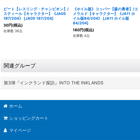
ピート【レスリング・チャンピオン】/
《ホイル版》コッパー【森の勇者】/エ
スティール【キャラクター】《JA05
メラルド【キャラクター】《JA11 ホ
187/204》
[
JA05 187/204
]
イル版84/204》
[
JA11 ホイル版
84/204
]
30
円
(税込)
180
円
(税込)
在庫数 36点
在庫数 4点
関連グループ
第3弾『インクランド探訪』INTO THE INKLANDS
ホーム
ショッピングカート
マイページ