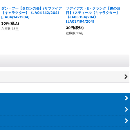
ダン・フー【タロンの長】/サファイア
サディアス・E・クラング【鋼の頭
【キャラクター】《JA04 142/204》
目】/スティール【キャラクター】
[
JA04/142/204
]
《JA03 194/204》
[
JA03/194/204
]
30
円
(税込)
30
円
(税込)
在庫数 73点
在庫数 18点