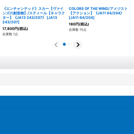
《エンチャンテッド》スカー【ヴァイ
COLORS OF THE WIND/アメジスト
ンズの創造物】/スティール【キャラク
【アクション】《JA11 64/204》
ター】《JA13 243/207》
[
JA13
[
JA11 64/204
]
243/207
]
180
円
(税込)
17,800
円
(税込)
在庫数 15点
在庫数 1点