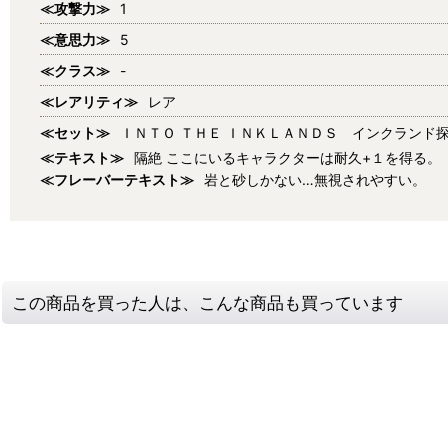
≪攻撃力≫
1
≪意思力≫
5
≪クラス≫
-
≪レアリティ≫
レア
≪セット≫
ＩＮＴＯ ＴＨＥ ＩＮＫＬＡＮＤＳ インクランド
≪テキスト≫
隔絶 ここにいるキャラクターは耐久+１を得る。
≪フレーバーテキスト≫
岩と砂しかない…無視されやすい。
この商品を買った人は、こんな商品も買っています