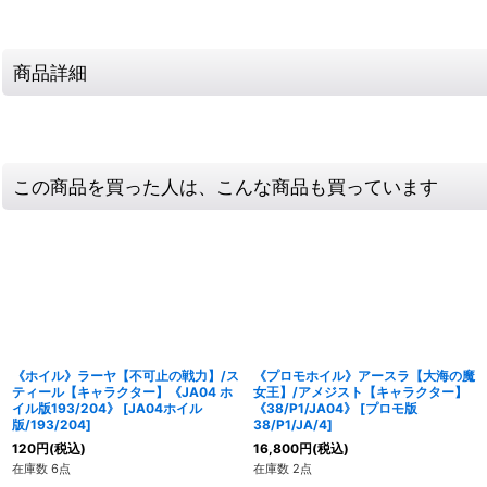
商品詳細
この商品を買った人は、こんな商品も買っています
《ホイル》ラーヤ【不可止の戦力】/ス
《プロモホイル》アースラ【大海の魔
ティール【キャラクター】《JA04 ホ
女王】/アメジスト【キャラクター】
イル版193/204》
[
JA04ホイル
《38/P1/JA04》
[
プロモ版
版/193/204
]
38/P1/JA/4
]
120
円
(税込)
16,800
円
(税込)
在庫数 6点
在庫数 2点