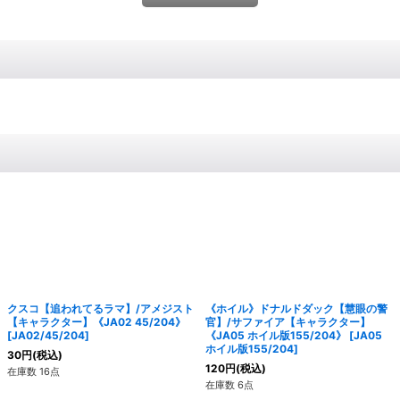
クスコ【追われてるラマ】/アメジスト
《ホイル》ドナルドダック【慧眼の警
【キャラクター】《JA02 45/204》
官】/サファイア【キャラクター】
[
JA02/45/204
]
《JA05 ホイル版155/204》
[
JA05
ホイル版155/204
]
30
円
(税込)
120
円
(税込)
在庫数 16点
在庫数 6点