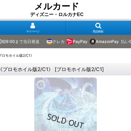
メルカード
ディズニー・ロルカナEC
マイページ
商品検索
朝9:00まで当日発送
クレカ
PayPay
AmazonPay
払い
プロモホイル版2/C1》
《プロモホイル版2/C1》
[
プロモホイル版2/C1
]