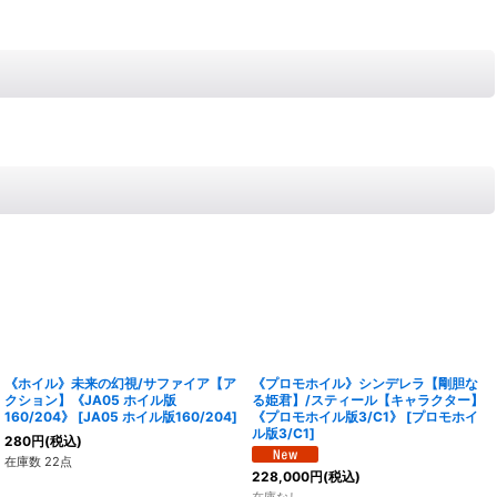
《ホイル》未来の幻視/サファイア【ア
《プロモホイル》シンデレラ【剛胆な
クション】《JA05 ホイル版
る姫君】/スティール【キャラクター】
160/204》
[
JA05 ホイル版160/204
]
《プロモホイル版3/C1》
[
プロモホイ
ル版3/C1
]
280
円
(税込)
在庫数 22点
228,000
円
(税込)