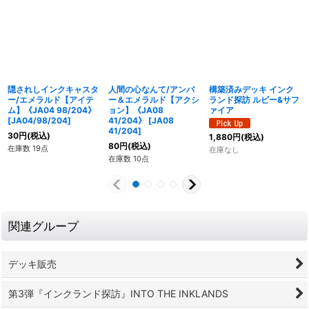
隠されしインクキャスタ
人間の心なんて/アンバ
構築済みデッキ インク
ー/エメラルド【アイテ
ー＆エメラルド【アクシ
ランド探訪 ルビー&サフ
ム】《JA04 98/204》
ョン】《JA08
ァイア
[
JA04/98/204
]
41/204》
[
JA08
41/204
]
30
円
(税込)
1,880
円
(税込)
80
円
(税込)
在庫数 19点
在庫なし
在庫数 10点
関連グループ
デッキ販売
第3弾『インクランド探訪』INTO THE INKLANDS