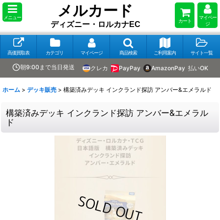
メルカード
メニュー
マイペー
カート
ディズニー・ロルカナEC
ジ
高価買取表
カテゴリ
マイページ
商品検索
ご利用案内
サイト一覧
朝9:00まで当日発送
クレカ
PayPay
AmazonPay
払いOK
ホーム
>
デッキ販売
>
構築済みデッキ インクランド探訪 アンバー&エメラルド
構築済みデッキ インクランド探訪 アンバー&エメラル
ド