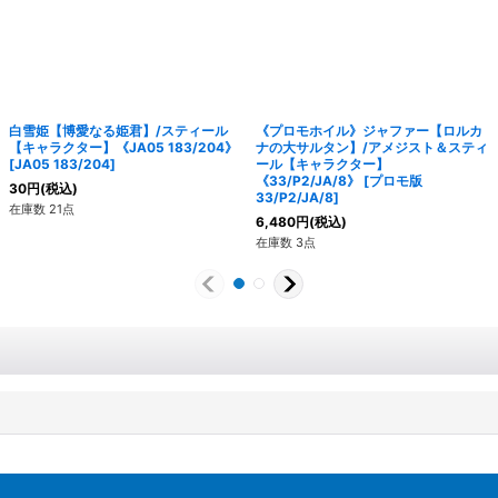
白雪姫【博愛なる姫君】/スティール
《プロモホイル》ジャファー【ロルカ
【キャラクター】《JA05 183/204》
ナの大サルタン】/アメジスト＆スティ
[
JA05 183/204
]
ール【キャラクター】
《33/P2/JA/8》
[
プロモ版
30
円
(税込)
33/P2/JA/8
]
在庫数 21点
6,480
円
(税込)
在庫数 3点