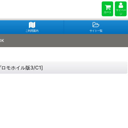
マイペー
カート
ジ
ご利用案内
サイト一覧
OK
プロモホイル版3/C1
]