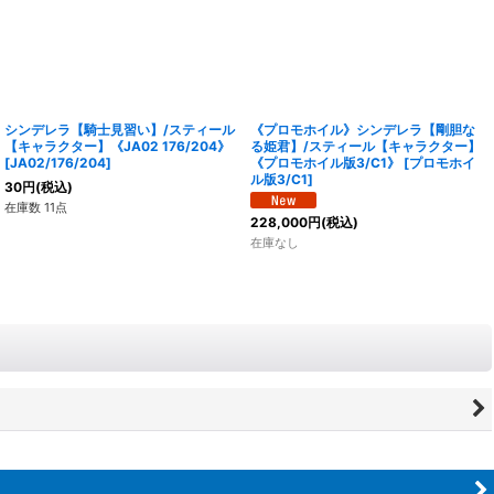
シンデレラ【騎士見習い】/スティール
《プロモホイル》シンデレラ【剛胆な
【キャラクター】《JA02 176/204》
る姫君】/スティール【キャラクター】
[
JA02/176/204
]
《プロモホイル版3/C1》
[
プロモホイ
ル版3/C1
]
30
円
(税込)
在庫数 11点
228,000
円
(税込)
在庫なし