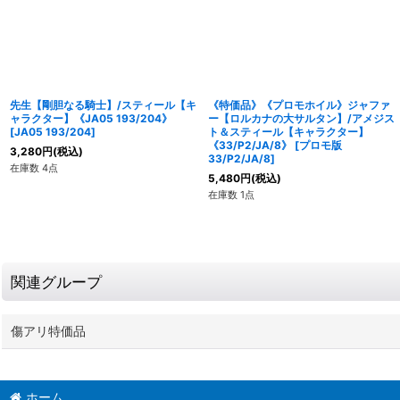
先生【剛胆なる騎士】/スティール【キ
《特価品》《プロモホイル》ジャファ
ャラクター】《JA05 193/204》
ー【ロルカナの大サルタン】/アメジス
[
JA05 193/204
]
ト＆スティール【キャラクター】
《33/P2/JA/8》
[
プロモ版
3,280
円
(税込)
33/P2/JA/8
]
在庫数 4点
5,480
円
(税込)
在庫数 1点
関連グループ
傷アリ特価品
ホーム