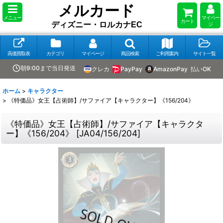
メルカード
メニュー
マイペー
カート
ディズニー・ロルカナEC
ジ
高価買取表
カテゴリ
マイページ
商品検索
ご利用案内
サイト一覧
朝9:00まで当日発送
クレカ
PayPay
AmazonPay
払いOK
ホーム
>
キャラクター
>
《特価品》女王【占術師】/サファイア【キャラクター】《156/204》
《特価品》女王【占術師】/サファイア【キャラクタ
ー】《156/204》
[
JA04/156/204
]