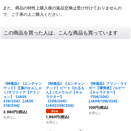
また、商品の特性上購入後の返品交換は受け付けておりませんの
で、ご了承の上ご購入ください。
この商品を買った人は、こんな商品も買っています
《特価品》《エンチャン
《特価品》《エンチャン
《特価品》フリン・ライ
テッド》王族のかんしゃ
テッド》ピート【わるも
ダー【薄情者】/ルビー
く/サファイア【アクシ
ん】/エメラルド【キャ
【キャラクター】
ョン】《JA05
ラクター】
《106/204》
219/204》
[
JA05
《209/204》
[
JA04/106/204
]
219/204
]
[
JA02209/204
]
100
円
(税込)
2,980
円
(税込)
在庫なし
1,980
円
(税込)
在庫なし
在庫なし