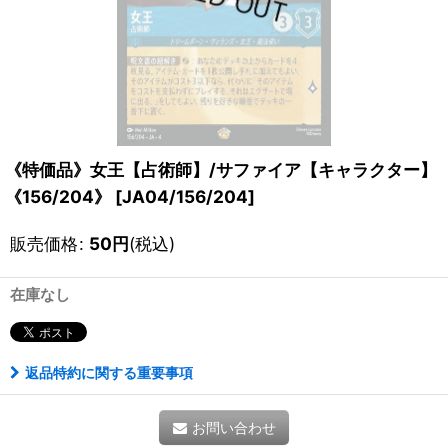
《特価品》女王【占術師】/サファイア【キャラクター】
《156/204》
[
JA04/156/204
]
販売価格
:
50
円
(税込)
在庫なし
返品特約に関する重要事項
お問い合わせ