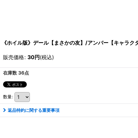
《ホイル版》デール【まさかの友】/アンバー【キャラクター】
販売価格
:
30
円
(税込)
在庫数 36点
数量
:
返品特約に関する重要事項