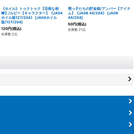
《ホイル》トゥクトゥク【活発な相
甥っ子たちの貯金箱/アンバー【アイテ
棒】/ルビー【キャラクター】《JA04
ム】《JA08 44/204》
[
JA08
ホイル版127/204》
[
JA04ホイル
44/204
]
版/127/204
]
50
円
(税込)
120
円
(税込)
在庫数 21点
在庫数 2点