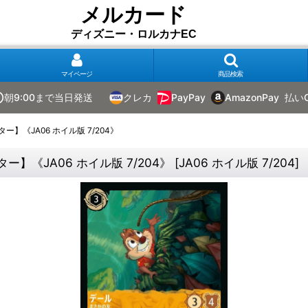
メルカード
ディズニー・ロルカナEC
マイページ
商品検索
朝9:00まで当日発送
クレカ
PayPay
AmazonPay
払い
《JA06 ホイル版 7/204》
《JA06 ホイル版 7/204》
[
JA06 ホイル版 7/204
]