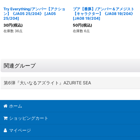
Try Everything/アンバー【アクショ
プア【番豚】/アンバー＆アメジスト
ン】《JA05 25/204》
[
JA05
【キャラクター】《JA08 19/204》
25/204
]
[
JA08 19/204
]
30
円
(税込)
50
円
(税込)
在庫数 36点
在庫数 6点
関連グループ
第6弾『大いなるアズライト』AZURITE SEA
ホーム
ショッピングカート
マイページ