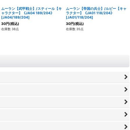
ムーラン【武甲戦士】/スティール【キ
ムーラン【帝国の兵士】/ルビー【キャ
ャラクター】《JA04 189/204》
ラクター】《JA01 118/204》
[
JA04/189/204
]
[
JA01/118/204
]
30
円
(税込)
30
円
(税込)
在庫数 38点
在庫数 35点