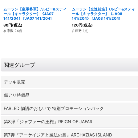
ムーラン【皇軍将軍】/ルビー&スティ
ムーラン【全速前進】/ルビー&スティ
ール【キャラクター】《JA07
ール【キャラクター】《JA08
141/204》
[
JA07 141/204
]
141/204》
[
JA08 141/204
]
80
円
(税込)
120
円
(税込)
在庫数 24点
在庫数 1点
関連グループ
デッキ販売
傷アリ特価品
FABLED 物語のおもいで 特別プロモーションパック
第8弾「ジャファーの王権」REIGN OF JAFAR
第7弾『アーケイジアと魔法の島』ARCHAZIAS ISLAND