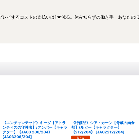
プレイするコストの支払いは1★減る。休み知らずの働き手 あなたのほ
《エンチャンテッド》キーダ【アトラ
《特価品》シア・カーン【脅威の肉食
ンティスの守護者】/アンバー【キャラ
獣】/ルビー【キャラクター】
クター】《JA03 206/204》
《212/204》
[
JA02212/204
]
[
JA03206/204
]