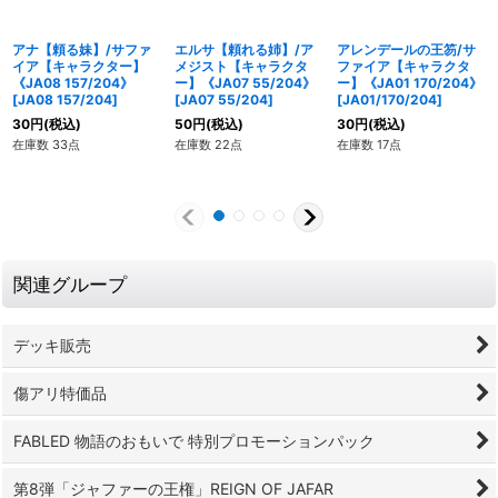
アナ【頼る妹】/サファ
エルサ【頼れる姉】/ア
アレンデールの王笏/サ
イア【キャラクター】
メジスト【キャラクタ
ファイア【キャラクタ
《JA08 157/204》
ー】《JA07 55/204》
ー】《JA01 170/204》
[
JA08 157/204
]
[
JA07 55/204
]
[
JA01/170/204
]
30
円
(税込)
50
円
(税込)
30
円
(税込)
在庫数 33点
在庫数 22点
在庫数 17点
関連グループ
デッキ販売
傷アリ特価品
FABLED 物語のおもいで 特別プロモーションパック
第8弾「ジャファーの王権」REIGN OF JAFAR