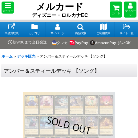
メルカード
メニュー
マイペー
カート
ディズニー・ロルカナEC
ジ
高価買取表
カテゴリ
マイページ
商品検索
ご利用案内
サイト一覧
朝9:00まで当日発送
クレカ
PayPay
AmazonPay
払いOK
ホーム
>
デッキ販売
>
アンバー＆スティールデッキ 【ソング】
アンバー＆スティールデッキ 【ソング】