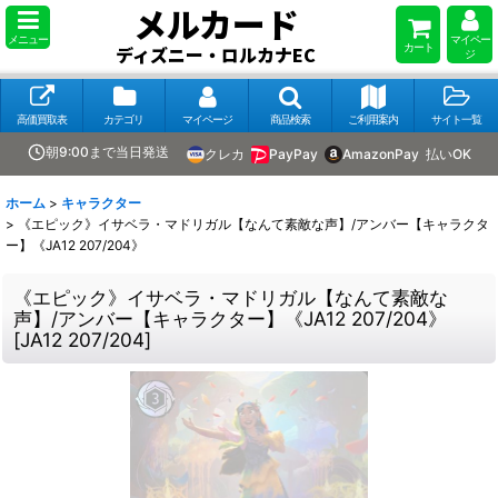
メルカード
メニュー
マイペー
カート
ディズニー・ロルカナEC
ジ
高価買取表
カテゴリ
マイページ
商品検索
ご利用案内
サイト一覧
朝9:00まで当日発送
クレカ
PayPay
AmazonPay
払いOK
ホーム
>
キャラクター
>
《エピック》イサベラ・マドリガル【なんて素敵な声】/アンバー【キャラクタ
ー】《JA12 207/204》
《エピック》イサベラ・マドリガル【なんて素敵な
声】/アンバー【キャラクター】《JA12 207/204》
[
JA12 207/204
]