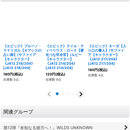
《エピック》ブルーノ・
《エピック》ライル・テ
《エピック》キーダ【入
マドリガル【オアシスの
ィベリウス・ローク【硬
り口の番人】/サファイ
占い師】/サファイア
化つな司令官】/ルビー
ア【キャラクター】
【キャラクター】
【キャラクター】
《JA12 217/204》
《JA12 218/204》
《JA12 214/204》
[
JA12 217/204
]
[
JA12 218/204
]
[
JA12 214/204
]
180
円
(税込)
180
円
(税込)
120
円
(税込)
在庫数 4点
在庫数 6点
在庫数 9点
関連グループ
第12弾『未知なる彼方へ！』WILDS UNKNOWN