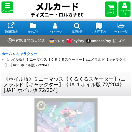
メルカード
メニュー
マイペー
カート
ディズニー・ロルカナEC
ジ
高価買取表
カテゴリ
マイページ
商品検索
ご利用案内
サイト一覧
朝9:00まで当日発送
クレカ
PayPay
AmazonPay
払いOK
ホーム
>
キャラクター
>
《ホイル版》ミニーマウス【くるくるスケーター】/エメラルド【キャラクタ
ー】《JA11 ホイル版 72/204》
《ホイル版》ミニーマウス【くるくるスケーター】/エ
メラルド【キャラクター】《JA11 ホイル版 72/204》
[
JA11 ホイル版 72/204
]