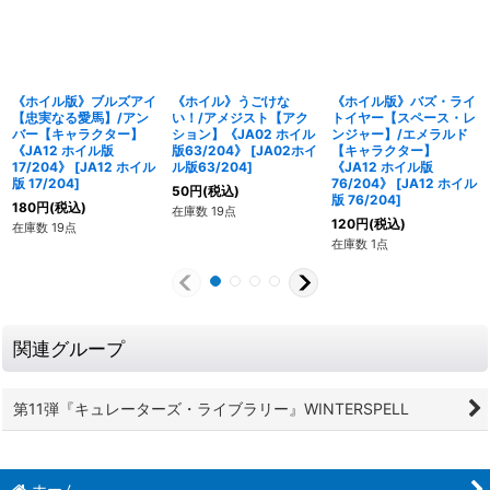
《ホイル版》ブルズアイ
《ホイル》うごけな
《ホイル版》バズ・ライ
【忠実なる愛馬】/アン
い！/アメジスト【アク
トイヤー【スペース・レ
バー【キャラクター】
ション】《JA02 ホイル
ンジャー】/エメラルド
《JA12 ホイル版
版63/204》
[
JA02ホイ
【キャラクター】
17/204》
[
JA12 ホイル
ル版63/204
]
《JA12 ホイル版
版 17/204
]
76/204》
[
JA12 ホイル
50
円
(税込)
版 76/204
]
180
円
(税込)
在庫数 19点
120
円
(税込)
在庫数 19点
在庫数 1点
関連グループ
第11弾『キュレーターズ・ライブラリー』WINTERSPELL
ホーム