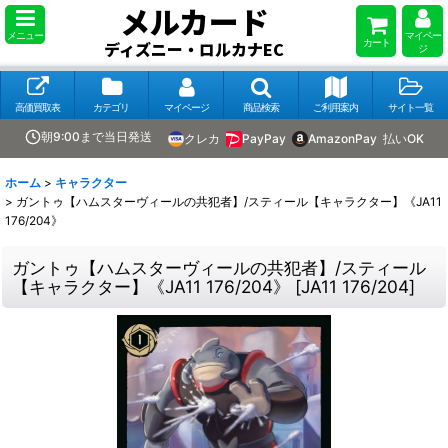
メルカード
メニュー
マイペー
カート
ディズニー・ロルカナEC
ジ
高価買取表
カテゴリ
マイページ
商品検索
ご利用案内
サイト一覧
朝9:00まで当日発送
クレカ
PayPay
AmazonPay
払いOK
ホーム
>
キャラクター
>
ガントゥ【ハムスターヴィールの共犯者】/スティール【キャラクター】《JA11
176/204》
ガントゥ【ハムスターヴィールの共犯者】/スティール
【キャラクター】《JA11 176/204》
[
JA11 176/204
]