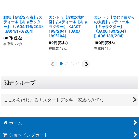
野獣【硬派なる者】/ス
ガントゥ【歴戦の執行
ガントゥ【つむじ曲がり
ティール【キャラクタ
官】/スティール【キャ
の大尉】/スティール
ー】《JA04 176/204》
ラクター】《JA07
【キャラクター】
[
JA04/176/204
]
199/204》
[
JA07
《JA06 189/204》
199/204
]
[
JA06 189/204
]
30
円
(税込)
80
円
(税込)
180
円
(税込)
在庫数 22点
在庫数 18点
在庫数 11点
関連グループ
ここからはじまる！スタートデッキ 家族のきずな
ホーム
ショッピングカート