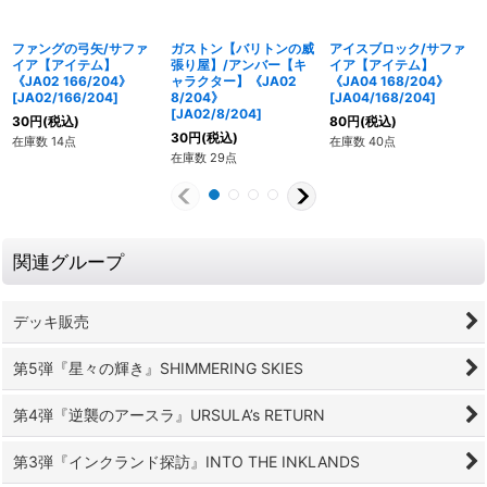
ファングの弓矢/サファ
ガストン【バリトンの威
アイスブロック/サファ
イア【アイテム】
張り屋】/アンバー【キ
イア【アイテム】
《JA02 166/204》
ャラクター】《JA02
《JA04 168/204》
[
JA02/166/204
]
8/204》
[
JA04/168/204
]
[
JA02/8/204
]
30
円
(税込)
80
円
(税込)
30
円
(税込)
在庫数 14点
在庫数 40点
在庫数 29点
関連グループ
デッキ販売
第5弾『星々の輝き』SHIMMERING SKIES
第4弾『逆襲のアースラ』URSULA’s RETURN
第3弾『インクランド探訪』INTO THE INKLANDS