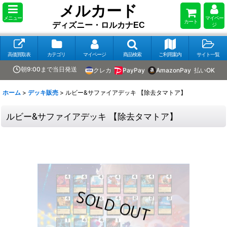
メルカード
メニュー
マイペー
カート
ディズニー・ロルカナEC
ジ
高価買取表
カテゴリ
マイページ
商品検索
ご利用案内
サイト一覧
朝9:00まで当日発送
クレカ
PayPay
AmazonPay
払いOK
ホーム
>
デッキ販売
>
ルビー&サファイアデッキ 【除去タマトア】
ルビー&サファイアデッキ 【除去タマトア】