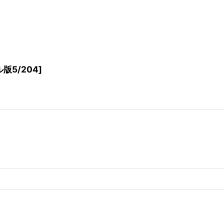
版5/204
]