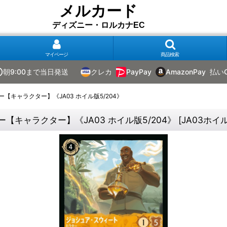
メルカード
ディズニー・ロルカナEC
マイページ
商品検索
朝9:00まで当日発送
クレカ
PayPay
AmazonPay
払い
キャラクター】《JA03 ホイル版5/204》
キャラクター】《JA03 ホイル版5/204》
[
JA03ホイル