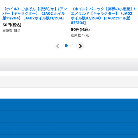
《ホイル》ごきげん【ほがらか】/アン
《ホイル》パニック【冥界の小悪魔】/
バー【キャラクター】《JA02 ホイル
エメラルド【キャラクター】《JA02
版11/204》
[
JA02ホイル版11/204
]
ホイル版87/204》
[
JA02ホイル版
87/204
]
50
円
(税込)
50
円
(税込)
在庫数 18点
在庫数 19点