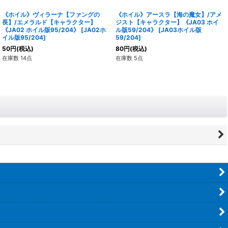
《ホイル》ヴィラーナ【ファングの
《ホイル》アースラ【海の魔女】/アメ
長】/エメラルド【キャラクター】
ジスト【キャラクター】《JA03 ホイ
《JA02 ホイル版95/204》
[
JA02ホ
ル版59/204》
[
JA03ホイル版
イル版95/204
]
59/204
]
50
円
(税込)
80
円
(税込)
在庫数 14点
在庫数 5点