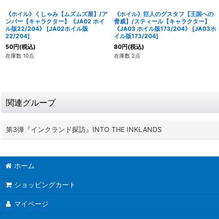
《ホイル》くしゃみ【ムズムズ屋】/ア
《ホイル》巨人のグスタフ【王国への
ンバー【キャラクター】《JA02 ホイ
脅威】/スティール【キャラクター】
ル版22/204》
[
JA02ホイル版
《JA03 ホイル版173/204》
[
JA03ホ
22/204
]
イル版173/204
]
50
円
(税込)
80
円
(税込)
在庫数 10点
在庫数 2点
関連グループ
第3弾『インクランド探訪』INTO THE INKLANDS
ホーム
ショッピングカート
マイページ