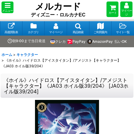
メルカード
メニュー
マイペー
カート
ディズニー・ロルカナEC
ジ
高価買取表
カテゴリ
マイページ
商品検索
ご利用案内
サイト一覧
朝9:00まで当日発送
クレカ
PayPay
AmazonPay
払いOK
ホーム
>
キャラクター
>
《ホイル》ハイドロス【アイスタイタン】/アメジスト【キャラクター】
《JA03 ホイル版39/204》
《ホイル》ハイドロス【アイスタイタン】/アメジスト
【キャラクター】《JA03 ホイル版39/204》
[
JA03ホ
イル版39/204
]