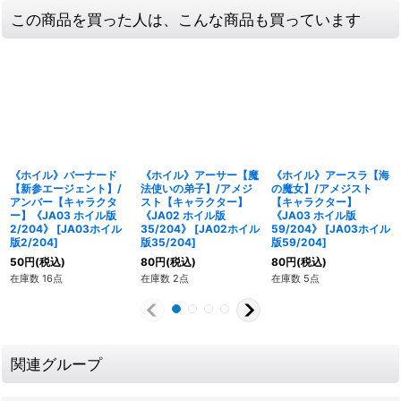
この商品を買った人は、こんな商品も買っています
《ホイル》バーナード
《ホイル》アーサー【魔
《ホイル》アースラ【海
【新参エージェント】/
法使いの弟子】/アメジ
の魔女】/アメジスト
アンバー【キャラクタ
スト【キャラクター】
【キャラクター】
ー】《JA03 ホイル版
《JA02 ホイル版
《JA03 ホイル版
2/204》
[
JA03ホイル
35/204》
[
JA02ホイル
59/204》
[
JA03ホイル
版2/204
]
版35/204
]
版59/204
]
50
円
(税込)
80
円
(税込)
80
円
(税込)
在庫数 16点
在庫数 2点
在庫数 5点
関連グループ