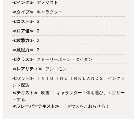
≪インク≫
アメジスト
≪タイプ≫
キャラクター
≪コスト≫
3
≪ロア値≫
2
≪攻撃力≫
2
≪意思力≫
2
≪クラス≫
ストーリーボーン・タイタン
≪レアリティ≫
アンコモン
≪セット≫
ＩＮＴＯ ＴＨＥ ＩＮＫＬＡＮＤＳ インクラ
ンド探訪
≪テキスト≫
吹雪 ： キャラクター１体を選び、エグザー
トする。
≪フレーバーテキスト≫
「ゼウスをこおらせろ！」